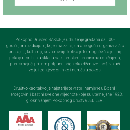
Pokopno Društvo BAKIJE je udruženje građana sa 100-
godišnjom tradicijom, koje ima za cilj da omogući i organizira što
pristojniji, kulturniji, suvremeniji i koliko je to moguće što jeftiniji
pokop umrlih, a u skladu sa islamskim propisima i običajima,
preuzimajući pri tom potpunu brigu oko dženaze i poštivajući
volju i zahtjeve onih koji naručuju pokop.
Društvo kao takvo je najstarije te vrste i namjene u Bosni i
Hercegovini i baštini sve one vrijednote koje su utemeljene 1923.
g. osnivanjem Pokopnog Društva JEDILERI.