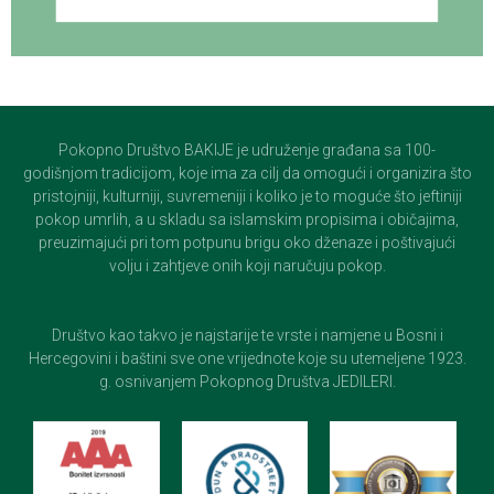
Pokopno Društvo BAKIJE je udruženje građana sa 100-
godišnjom tradicijom, koje ima za cilj da omogući i organizira što
pristojniji, kulturniji, suvremeniji i koliko je to moguće što jeftiniji
pokop umrlih, a u skladu sa islamskim propisima i običajima,
preuzimajući pri tom potpunu brigu oko dženaze i poštivajući
volju i zahtjeve onih koji naručuju pokop.
Društvo kao takvo je najstarije te vrste i namjene u Bosni i
Hercegovini i baštini sve one vrijednote koje su utemeljene 1923.
g. osnivanjem Pokopnog Društva JEDILERI.