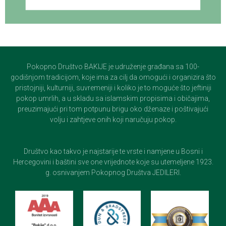
Pokopno Društvo BAKIJE je udruženje građana sa 100-
godišnjom tradicijom, koje ima za cilj da omogući i organizira što
pristojniji, kulturniji, suvremeniji i koliko je to moguće što jeftiniji
pokop umrlih, a u skladu sa islamskim propisima i običajima,
preuzimajući pri tom potpunu brigu oko dženaze i poštivajući
volju i zahtjeve onih koji naručuju pokop.
Društvo kao takvo je najstarije te vrste i namjene u Bosni i
Hercegovini i baštini sve one vrijednote koje su utemeljene 1923.
g. osnivanjem Pokopnog Društva JEDILERI.