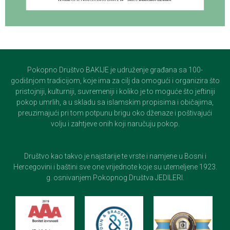
Pokopno Društvo BAKIJE je udruženje građana sa 100-
godišnjom tradicijom, koje ima za cilj da omogući i organizira što
pristojniji, kulturniji, suvremeniji i koliko je to moguće što jeftiniji
pokop umrlih, a u skladu sa islamskim propisima i običajima,
preuzimajući pri tom potpunu brigu oko dženaze i poštivajući
volju i zahtjeve onih koji naručuju pokop.
Društvo kao takvo je najstarije te vrste i namjene u Bosni i
Hercegovini i baštini sve one vrijednote koje su utemeljene 1923.
g. osnivanjem Pokopnog Društva JEDILERI.