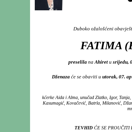
Duboko ožalošćeni obavješta
FATIMA (
preselila
na
Ahiret
u
srijedu, 
Dženaza
će se obaviti u
utorak, 07. ap
kćerke Aida i Alma, unučad Zlatko, Igor, Tanja,
Kasumagić, Kovačević, Batrla, Milanović, Džamb
mn
TEVHID
ĆE SE PROUČITI