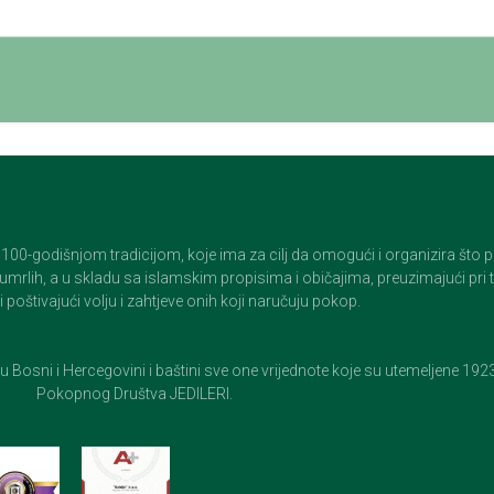
godišnjom tradicijom, koje ima za cilj da omogući i organizira što pristo
op umrlih, a u skladu sa islamskim propisima i običajima, preuzimajući pr
 poštivajući volju i zahtjeve onih koji naručuju pokop.
e u Bosni i Hercegovini i baštini sve one vrijednote koje su utemeljene 19
Pokopnog Društva JEDILERI.