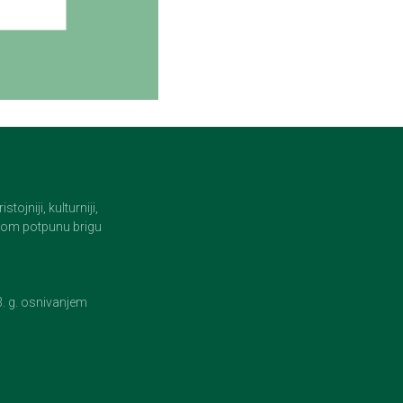
jniji, kulturniji,
i tom potpunu brigu
23. g. osnivanjem