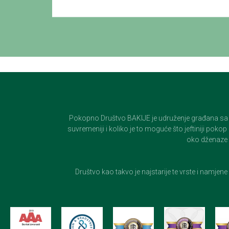
Pokopno Društvo BAKIJE je udruženje građana sa 100-
suvremeniji i koliko je to moguće što jeftiniji pok
oko dženaze i
Društvo kao takvo je najstarije te vrste i namjen