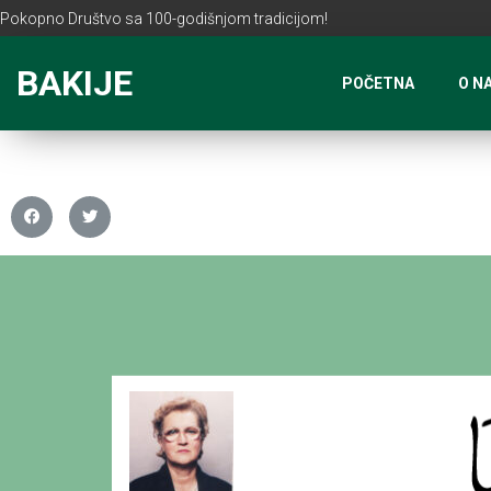
Pokopno Društvo sa 100-godišnjom tradicijom!
BAKIJE
POČETNA
O N