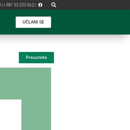
 | +387 33 233 062 |
UČLANI SE
Preuzmite