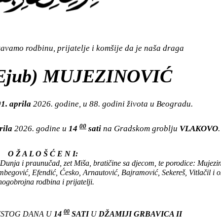
vamo rodbinu, prijatelje i komšije da je naša draga
Ejub) MUJEZINOVIĆ
01. aprila
2026. godine, u 88. godini života u Beogradu.
00
rila
2026. godine u
14
sati
na Gradskom groblju
VLAKOVO
.
O Ž A L O Š Ć E N I:
 Dunja i praunučad, zet Miša, bratičine sa djecom, te porodice: Mujezin
egović, Efendić, Ćesko, Arnautović, Bajramović, Sekereš, Vitlačil i o
ogobrojna rodbina i prijatelji.
00
 ISTOG DANA U
14
SATI
U
DŽAMIJI GRBAVICA II