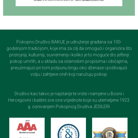
Pokopno Društvo BAKIJE je udruženje građana sa 100-
godišnjom tradicijom, koje ima za cilj da omogući i organizira što
pristojniji, kulturniji, suvremeniji i koliko je to moguće što jeftiniji
pokop umrlih, a u skladu sa islamskim propisima i običajima,
preuzimajući pri tom potpunu brigu oko dženaze i poštivajući
volju i zahtjeve onih koji naručuju pokop.
Društvo kao takvo je najstarije te vrste i namjene u Bosni i
Hercegovini i baštini sve one vrijednote koje su utemeljene 1923.
g. osnivanjem Pokopnog Društva JEDILERI.