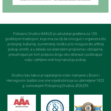
Pokopno Društvo BAKIJE je udruženje građana sa 100-
godišnjom tradicijom, koje ima za cilj da omogući i organizira što
pristojniji, kulturniji, suvremeniji i koliko je to moguće što jeftiniji
pokop umrlih, a u skladu sa islamskim propisima i običajima,
preuzimajući pri tom potpunu brigu oko dženaze i poštivajući
volju i zahtjeve onih koji naručuju pokop.
Društvo kao takvo je najstarije te vrste i namjene u Bosni i
Hercegovini i baštini sve one vrijednote koje su utemeljene 1923.
g. osnivanjem Pokopnog Društva JEDILERI.