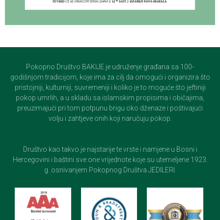
Pokopno Društvo BAKIJE je udruženje građana sa 100-
godišnjom tradicijom, koje ima za cilj da omogući i organizira što
pristojniji, kulturniji, suvremeniji i koliko je to moguće što jeftiniji
pokop umrlih, a u skladu sa islamskim propisima i običajima,
preuzimajući pri tom potpunu brigu oko dženaze i poštivajući
volju i zahtjeve onih koji naručuju pokop.
Društvo kao takvo je najstarije te vrste i namjene u Bosni i
Hercegovini i baštini sve one vrijednote koje su utemeljene 1923.
g. osnivanjem Pokopnog Društva JEDILERI.