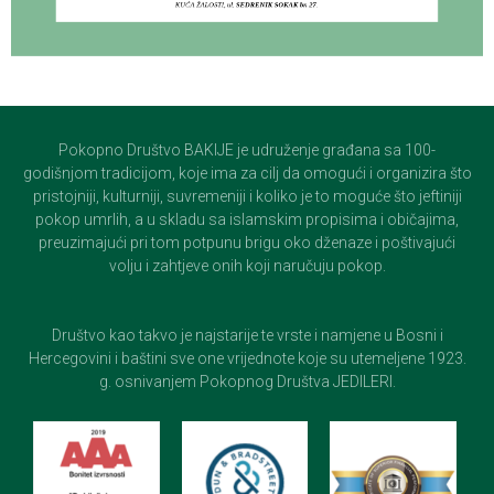
Pokopno Društvo BAKIJE je udruženje građana sa 100-
godišnjom tradicijom, koje ima za cilj da omogući i organizira što
pristojniji, kulturniji, suvremeniji i koliko je to moguće što jeftiniji
pokop umrlih, a u skladu sa islamskim propisima i običajima,
preuzimajući pri tom potpunu brigu oko dženaze i poštivajući
volju i zahtjeve onih koji naručuju pokop.
Društvo kao takvo je najstarije te vrste i namjene u Bosni i
Hercegovini i baštini sve one vrijednote koje su utemeljene 1923.
g. osnivanjem Pokopnog Društva JEDILERI.