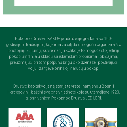
Pokopno Društvo BAKIJE je udruženje građana sa 100-
godišnjom tradicijom, koje ima za cilj da omogući i organizira što
pristojniji, kulturniji, suvremeniji i koliko je to moguće što jeftiniji
pokop umrlih, a u skladu sa islamskim propisima i običajima,
preuzimajući pri tom potpunu brigu oko dženaze i poštivajući
volju i zahtjeve onih koji naručuju pokop.
Društvo kao takvo je najstarije te vrste i namjene u Bosni i
Hercegovini i baštini sve one vrijednote koje su utemeljene 1923.
g. osnivanjem Pokopnog Društva JEDILERI.