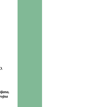
O
.
ijana,
rojna