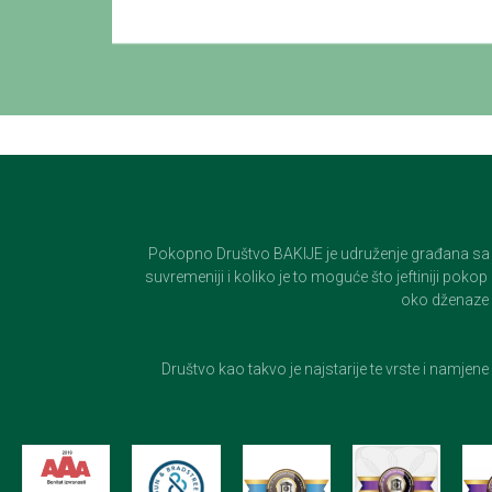
Pokopno Društvo BAKIJE je udruženje građana sa 100-
suvremeniji i koliko je to moguće što jeftiniji pok
oko dženaze i
Društvo kao takvo je najstarije te vrste i namjen