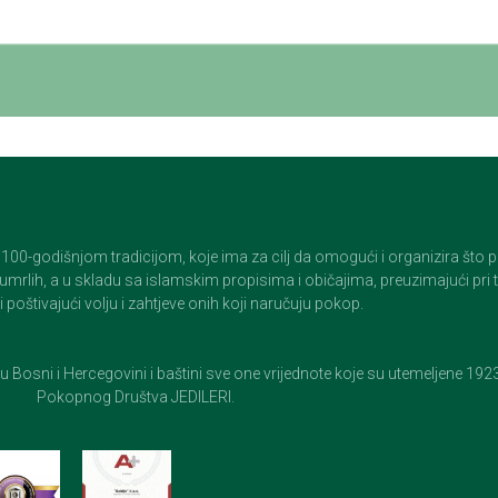
godišnjom tradicijom, koje ima za cilj da omogući i organizira što pristo
op umrlih, a u skladu sa islamskim propisima i običajima, preuzimajući pr
 poštivajući volju i zahtjeve onih koji naručuju pokop.
e u Bosni i Hercegovini i baštini sve one vrijednote koje su utemeljene 19
Pokopnog Društva JEDILERI.