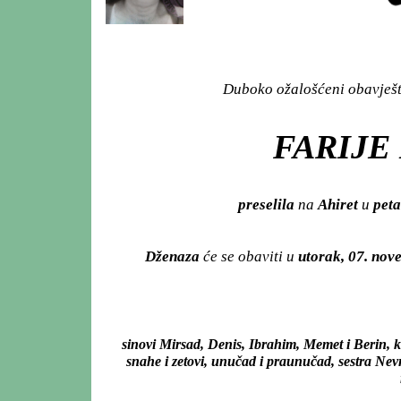
Duboko ožalošćeni obavješta
FARIJE 
preselila
na
Ahiret
u
peta
Dženaza
će se obaviti u
utorak, 07. no
sinovi Mirsad, Denis, Ibrahim, Memet i Berin, 
snahe i zetovi, unučad i praunučad, sestra Ne