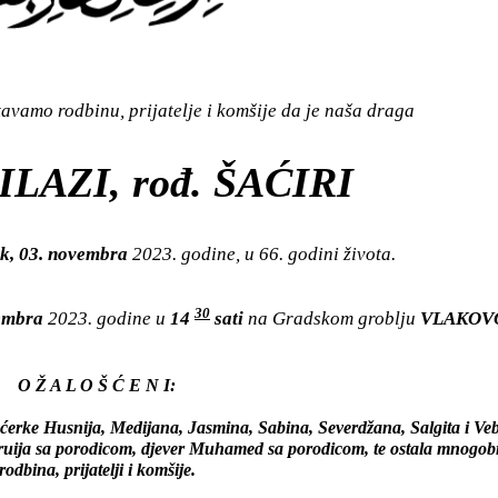
vamo rodbinu, prijatelje i komšije da je naša draga
ILAZI, rođ. ŠAĆIRI
k, 03. novembra
2023. godine, u 66. godini života.
30
vembra
2023. godine u
14
sati
na Gradskom groblju
VLAKOV
O Ž A L O Š Ć E N I:
kćerke Husnija, Medijana, Jasmina, Sabina, Severdžana, Salgita i Veb
vruija sa porodicom, djever Muhamed sa porodicom, te ostala mnogob
rodbina, prijatelji i komšije.