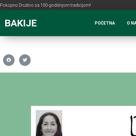
Pokopno Društvo sa 100-godišnjom tradicijom!
BAKIJE
POČETNA
O N