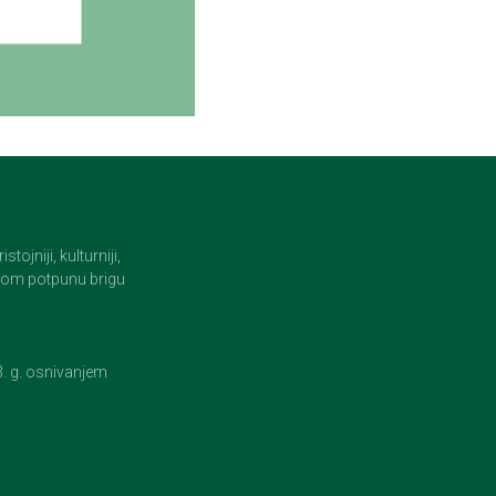
jniji, kulturniji,
i tom potpunu brigu
23. g. osnivanjem