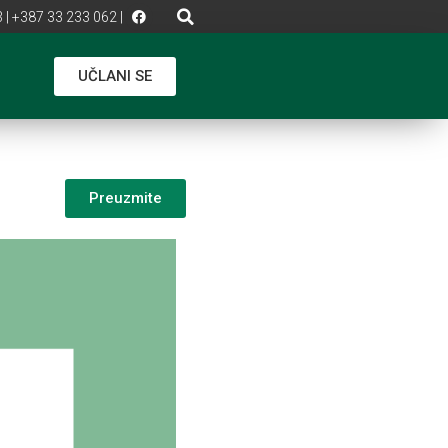
 | +387 33 233 062 |
UČLANI SE
Preuzmite