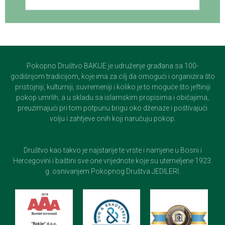
Pokopno Društvo BAKIJE je udruženje građana sa 100-
godišnjom tradicijom, koje ima za cilj da omogući i organizira što
pristojniji, kulturniji, suvremeniji i koliko je to moguće što jeftiniji
pokop umrlih, a u skladu sa islamskim propisima i običajima,
preuzimajući pri tom potpunu brigu oko dženaze i poštivajući
volju i zahtjeve onih koji naručuju pokop.
Društvo kao takvo je najstarije te vrste i namjene u Bosni i
Hercegovini i baštini sve one vrijednote koje su utemeljene 1923.
g. osnivanjem Pokopnog Društva JEDILERI.