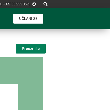
 | +387 33 233 062 |
UČLANI SE
Preuzmite