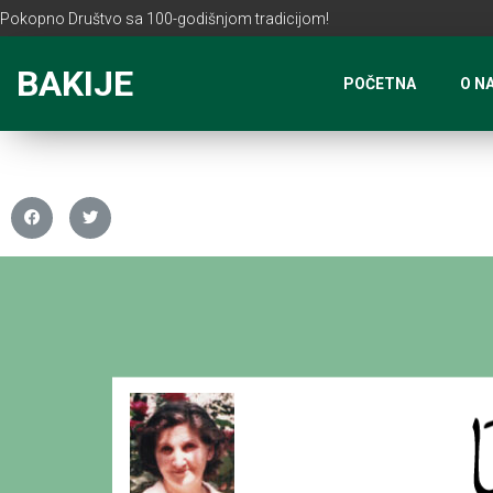
Pokopno Društvo sa 100-godišnjom tradicijom!
BAKIJE
POČETNA
O N