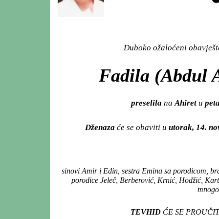
Duboko ožaloćeni obavješta
Fadila (Abdul A
preselila
na
Ahiret
u
peta
Dženaza
će se obaviti u
utorak, 14. n
sinovi Amir i Edin, sestra Emina sa porodicom, br
porodice Jeleč, Berberović, Krnić, Hodžić, Kart
mnogobr
TEVHID
ĆE SE PROUČIT