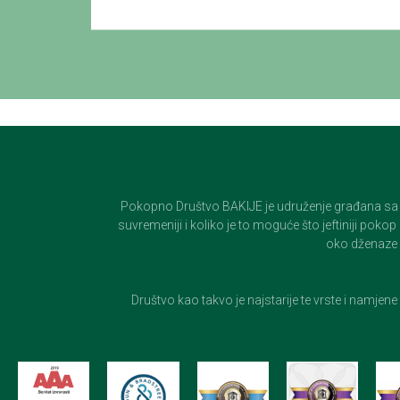
Pokopno Društvo BAKIJE je udruženje građana sa 100-
suvremeniji i koliko je to moguće što jeftiniji pok
oko dženaze i
Društvo kao takvo je najstarije te vrste i namjen