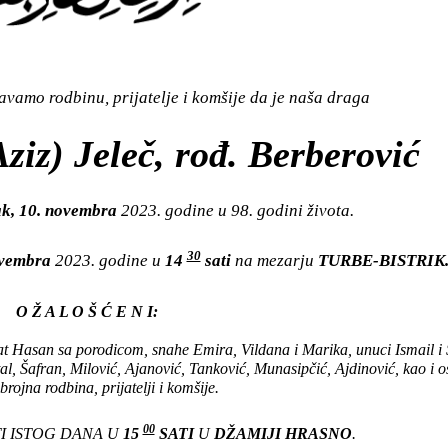
vamo rodbinu, prijatelje i komšije da je naša draga
ziz) Jeleč, rođ. Berberović
k, 10. novembra
2023. godine u 98. godini života.
30
ovembra
2023. godine u
14
sati
na mezarju
TURBE-BISTRIK
O Ž A L O Š Ć E N I:
at Hasan sa porodicom, snahe Emira, Vildana i Marika, unuci Ismail i 
al, Šafran, Milović, Ajanović, Tanković, Munasipčić, Ajdinović, kao i o
ojna rodbina, prijatelji i komšije.
00
I ISTOG DANA U
15
SATI
U
DŽAMIJI HRASNO
.