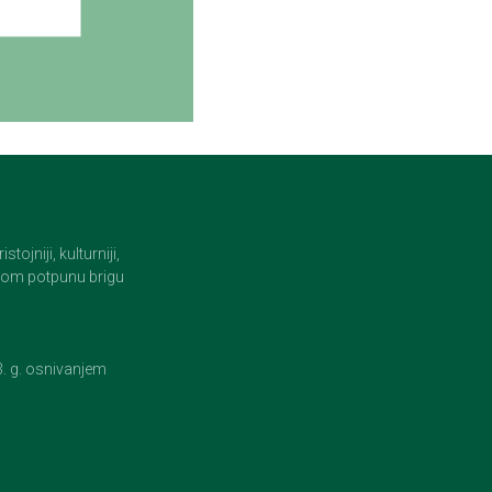
jniji, kulturniji,
i tom potpunu brigu
23. g. osnivanjem