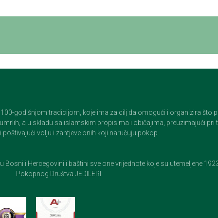
godišnjom tradicijom, koje ima za cilj da omogući i organizira što pristo
op umrlih, a u skladu sa islamskim propisima i običajima, preuzimajući pr
 poštivajući volju i zahtjeve onih koji naručuju pokop.
e u Bosni i Hercegovini i baštini sve one vrijednote koje su utemeljene 19
Pokopnog Društva JEDILERI.