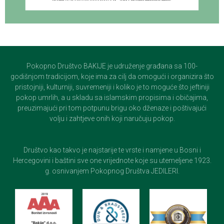
Pokopno Društvo BAKIJE je udruženje građana sa 100-
godišnjom tradicijom, koje ima za cilj da omogući i organizira što
pristojniji, kulturniji, suvremeniji i koliko je to moguće što jeftiniji
pokop umrlih, a u skladu sa islamskim propisima i običajima,
preuzimajući pri tom potpunu brigu oko dženaze i poštivajući
volju i zahtjeve onih koji naručuju pokop.
Društvo kao takvo je najstarije te vrste i namjene u Bosni i
Hercegovini i baštini sve one vrijednote koje su utemeljene 1923.
g. osnivanjem Pokopnog Društva JEDILERI.