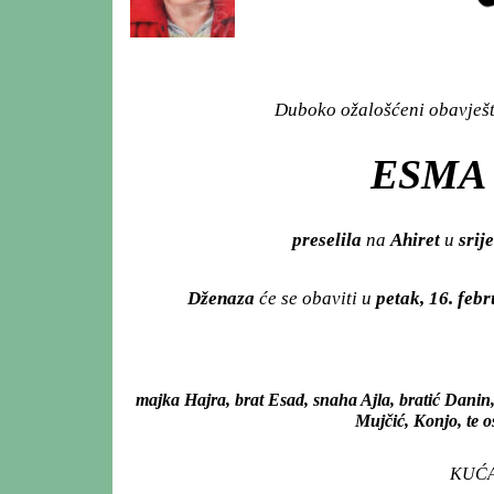
Duboko ožalošćeni obavješta
ESMA 
preselila
na
Ahiret
u
srij
Dženaza
će se obaviti u
petak, 16. feb
majka Hajra, brat Esad, snaha Ajla, bratić Danin
Mujčić, Konjo, te o
KUĆA