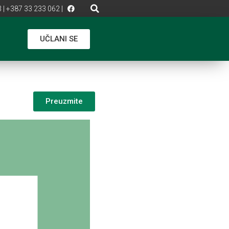
 | +387 33 233 062 |
UČLANI SE
Preuzmite