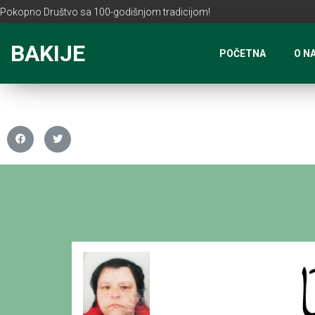
Pokopno Društvo sa 100-godišnjom tradicijom!
BAKIJE
POČETNA
O N