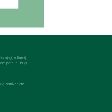
jniji, kulturniji,
i tom potpunu brigu
23. g. osnivanjem