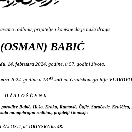
vamo rodbinu, prijatelje i komšije da je naša draga
(OSMAN) BABIĆ
edu, 14. februara
2024. godine, u 57. godini života.
45
ruara
2024. godine u
13
sati
na Gradskom groblju
VLAKOVO
O Ž A L O Š Ć E N I:
, porodice Babić, Hošo, Krako, Ramović, Čajić, Saračević, Kruščica,
stala mnogobrojna rodbina, prijatelji i komšije.
 ŽALOSTI, ul.
DRINSKA br. 48.