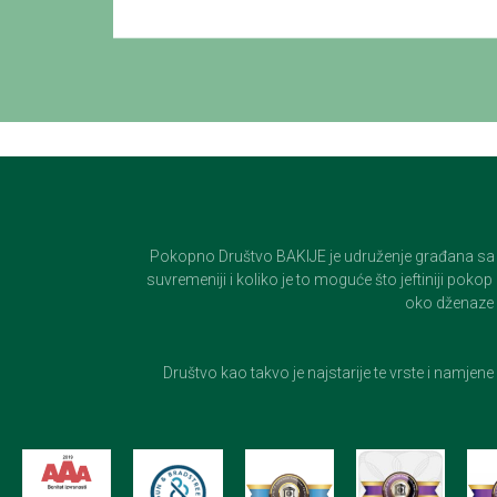
Pokopno Društvo BAKIJE je udruženje građana sa 100-
suvremeniji i koliko je to moguće što jeftiniji pok
oko dženaze i
Društvo kao takvo je najstarije te vrste i namjen