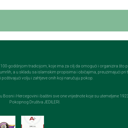
godišnjom tradicijom, koje ima za cilj da omogući i organizira što pristo
op umrlih, a u skladu sa islamskim propisima i običajima, preuzimajući pr
 poštivajući volju i zahtjeve onih koji naručuju pokop.
e u Bosni i Hercegovini i baštini sve one vrijednote koje su utemeljene 19
Pokopnog Društva JEDILERI.