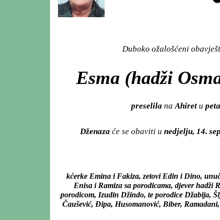
Duboko ožalošćeni obavješta
Esma (hadži Osman
preselila
na
Ahiret
u
peta
Dženaza
će se obaviti u
nedjelju, 14. s
kćerke Emina i Fakiza, zetovi Edin i Dino, unuč
Enisa i Ramiza sa porodicama, djever hadži R
porodicom, Izudin Džindo, te porodice Džabija, Šl
Čaušević, Đipa, Husomanović, Biber, Ramadani, 