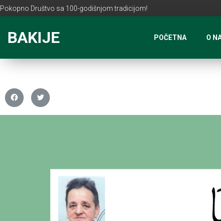
Pokopno Društvo sa 100-godišnjom tradicijom!
BAKIJE
POČETNA
O N