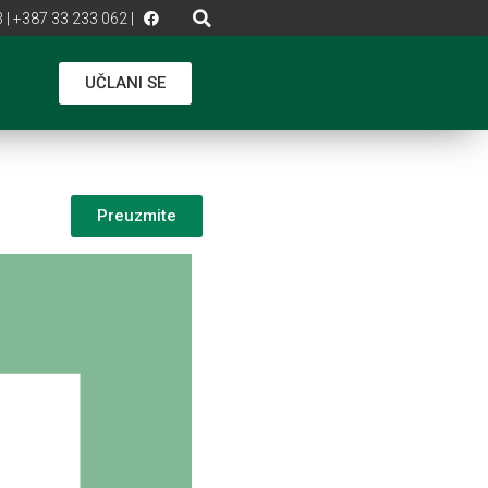
 | +387 33 233 062 |
UČLANI SE
Preuzmite