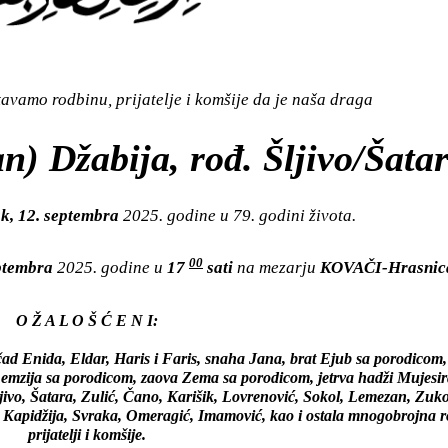
vamo rodbinu, prijatelje i komšije da je naša draga
) Džabija, rođ. Šljivo/Šata
k, 12. septembra
2025. godine u 79. godini života.
00
eptembra
2025. godine u
17
sati
na mezarju
KOVAČI-Hrasnic
O Ž A L O Š Ć E N I:
ad Enida, Eldar, Haris i Faris, snaha Jana, brat Ejub sa porodicom, 
emzija sa porodicom, zaova Zema sa porodicom, jetrva hadži Mujesir
jivo, Šatara, Zulić, Čano, Karišik, Lovrenović, Sokol, Lemezan, Zuko
Kapidžija, Svraka, Omeragić, Imamović, kao i ostala mnogobrojna r
prijatelji i komšije.