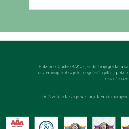
Pokopno Društvo BAKIJE je udruženje građana sa 100-
suvremeniji i koliko je to moguće što jeftiniji pok
oko dženaze i
Društvo kao takvo je najstarije te vrste i namjen