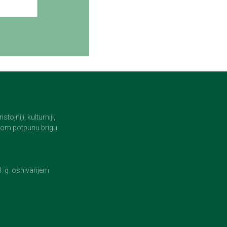
jniji, kulturniji,
i tom potpunu brigu
23. g. osnivanjem