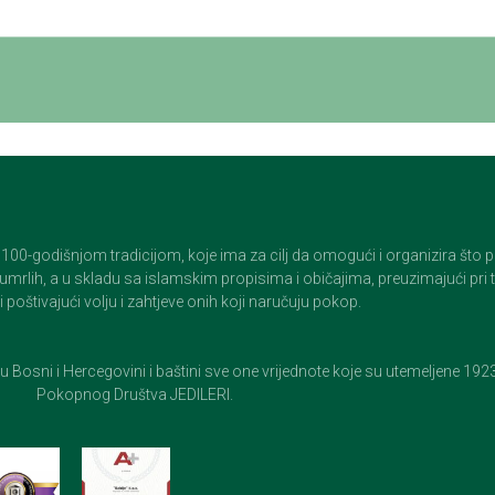
godišnjom tradicijom, koje ima za cilj da omogući i organizira što pristo
op umrlih, a u skladu sa islamskim propisima i običajima, preuzimajući pr
 poštivajući volju i zahtjeve onih koji naručuju pokop.
e u Bosni i Hercegovini i baštini sve one vrijednote koje su utemeljene 19
Pokopnog Društva JEDILERI.