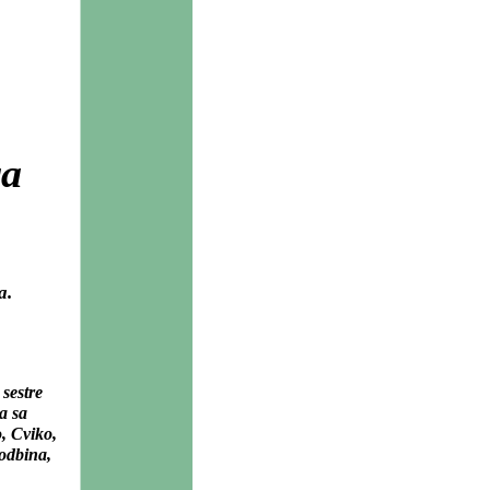
ra
a.
sestre
a sa
, Cviko,
odbina,