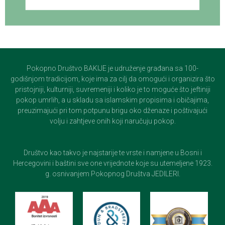
Pokopno Društvo BAKIJE je udruženje građana sa 100-
godišnjom tradicijom, koje ima za cilj da omogući i organizira što
pristojniji, kulturniji, suvremeniji i koliko je to moguće što jeftiniji
pokop umrlih, a u skladu sa islamskim propisima i običajima,
preuzimajući pri tom potpunu brigu oko dženaze i poštivajući
volju i zahtjeve onih koji naručuju pokop.
Društvo kao takvo je najstarije te vrste i namjene u Bosni i
Hercegovini i baštini sve one vrijednote koje su utemeljene 1923.
g. osnivanjem Pokopnog Društva JEDILERI.