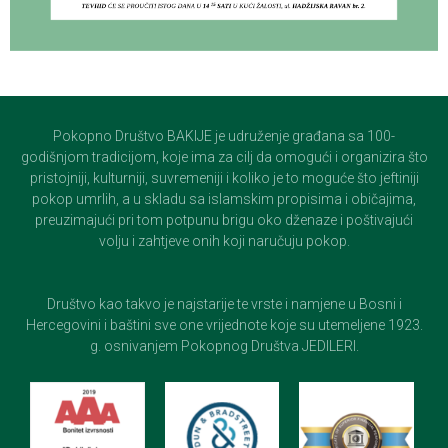
Pokopno Društvo BAKIJE je udruženje građana sa 100-
godišnjom tradicijom, koje ima za cilj da omogući i organizira što
pristojniji, kulturniji, suvremeniji i koliko je to moguće što jeftiniji
pokop umrlih, a u skladu sa islamskim propisima i običajima,
preuzimajući pri tom potpunu brigu oko dženaze i poštivajući
volju i zahtjeve onih koji naručuju pokop.
Društvo kao takvo je najstarije te vrste i namjene u Bosni i
Hercegovini i baštini sve one vrijednote koje su utemeljene 1923.
g. osnivanjem Pokopnog Društva JEDILERI.