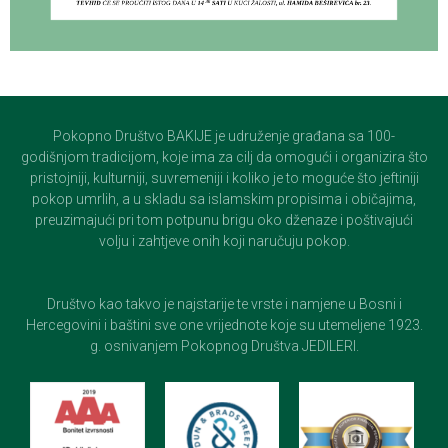
Pokopno Društvo BAKIJE je udruženje građana sa 100-
godišnjom tradicijom, koje ima za cilj da omogući i organizira što
pristojniji, kulturniji, suvremeniji i koliko je to moguće što jeftiniji
pokop umrlih, a u skladu sa islamskim propisima i običajima,
preuzimajući pri tom potpunu brigu oko dženaze i poštivajući
volju i zahtjeve onih koji naručuju pokop.
Društvo kao takvo je najstarije te vrste i namjene u Bosni i
Hercegovini i baštini sve one vrijednote koje su utemeljene 1923.
g. osnivanjem Pokopnog Društva JEDILERI.