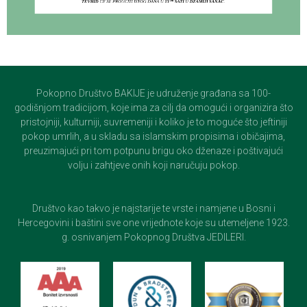
Pokopno Društvo BAKIJE je udruženje građana sa 100-
godišnjom tradicijom, koje ima za cilj da omogući i organizira što
pristojniji, kulturniji, suvremeniji i koliko je to moguće što jeftiniji
pokop umrlih, a u skladu sa islamskim propisima i običajima,
preuzimajući pri tom potpunu brigu oko dženaze i poštivajući
volju i zahtjeve onih koji naručuju pokop.
Društvo kao takvo je najstarije te vrste i namjene u Bosni i
Hercegovini i baštini sve one vrijednote koje su utemeljene 1923.
g. osnivanjem Pokopnog Društva JEDILERI.