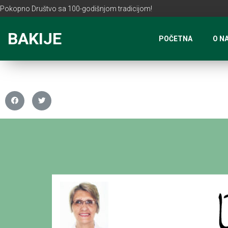
Pokopno Društvo sa 100-godišnjom tradicijom!
BAKIJE
POČETNA
O N