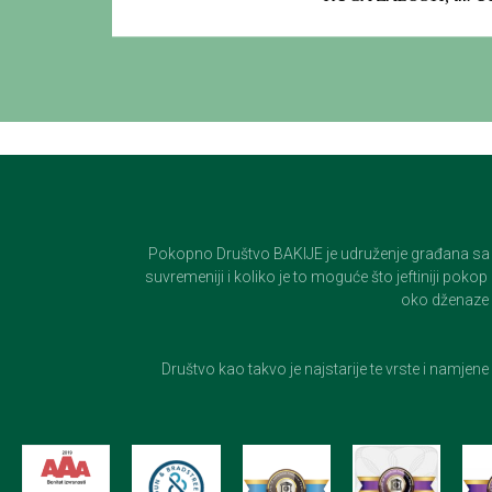
Pokopno Društvo BAKIJE je udruženje građana sa 100-
suvremeniji i koliko je to moguće što jeftiniji pok
oko dženaze i
Društvo kao takvo je najstarije te vrste i namjen