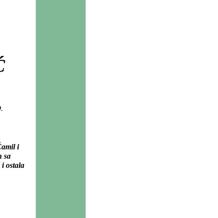
Ć
O
.
amil i
n sa
i ostala