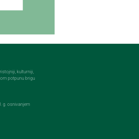
jniji, kulturniji,
i tom potpunu brigu
23. g. osnivanjem