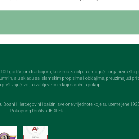
godišnjom tradicijom, koje ima za cilj da omogući i organizira što pristo
op umrlih, a u skladu sa islamskim propisima i običajima, preuzimajući pr
 poštivajući volju i zahtjeve onih koji naručuju pokop.
e u Bosni i Hercegovini i baštini sve one vrijednote koje su utemeljene 19
Pokopnog Društva JEDILERI.