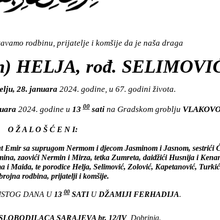
vamo rodbinu, prijatelje i komšije da je naša draga
n) HELJA, rođ. SELIMOVI
elju, 28. januara
2024. godine, u 67. godini života.
00
nuara
2024. godine u
13
sati
na Gradskom groblju
VLAKOV
O Ž A L O Š Ć E N I:
at Emir sa suprugom Nermom i djecom Jasminom i Jasnom, sestrići Ć
na, zaovići Nermin i Mirza, tetka Zumreta, daidžići Husnija i Kena
 i Maida, te porodice Helja, Selimović, Zolović, Kapetanović, Turkić 
ojna rodbina, prijatelji i komšije.
00
 ISTOG DANA U
13
SATI
U
DŽAMIJI FERHADIJA
.
SLOBODILACA SARAJEVA br. 12/IV
, Dobrinja.