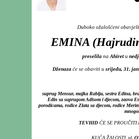
Duboko ožalošćeni obavješta
EMINA (Hajrudi
preselila
na
Ahiret
u
nedj
Dženaza
će se obaviti u
srijedu, 31. ja
suprug Mensur, majka Rabija, sestra Edina, br
Edin sa suprugom Adisom i djecom, zaova Emi
porodicama, rodice Zlata sa djecom, rodice Merima
mnogobr
TEVHID
ĆE SE PROUČITI
KUĆA ŽALOSTI, ul.
O