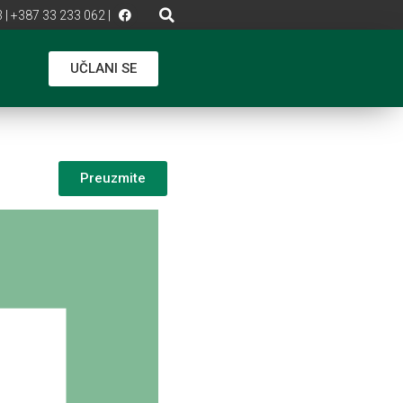
 | +387 33 233 062 |
UČLANI SE
Preuzmite