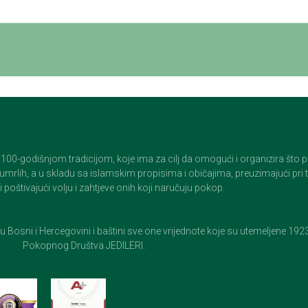
godišnjom tradicijom, koje ima za cilj da omogući i organizira što pristo
op umrlih, a u skladu sa islamskim propisima i običajima, preuzimajući pr
 poštivajući volju i zahtjeve onih koji naručuju pokop.
e u Bosni i Hercegovini i baštini sve one vrijednote koje su utemeljene 19
Pokopnog Društva JEDILERI.