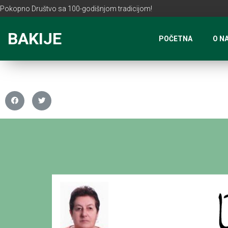
Pokopno Društvo sa 100-godišnjom tradicijom!
BAKIJE
POČETNA
O N