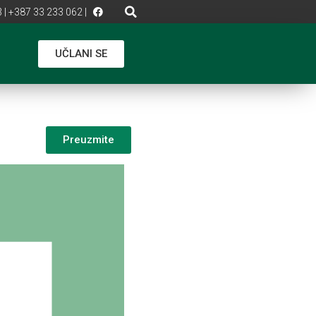
 | +387 33 233 062 |
UČLANI SE
Preuzmite