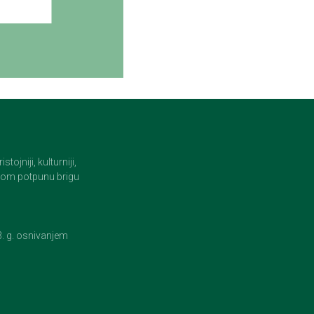
jniji, kulturniji,
i tom potpunu brigu
23. g. osnivanjem