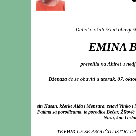
Duboko ožalošćeni obavješta
EMINA B
preselila
na
Ahiret
u
nedj
Dženaza
će se obaviti u
utorak, 07. okt
sin Hasan, kćerke Aida i Mensura, zetovi Vinko i
Fatima sa porodicama, te porodice Bećar, Žižović, 
Naza, kao i osta
TEVHID
ĆE SE PROUČITI ISTOG D