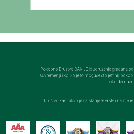
Pokopno Društvo BAKIJE je udruženje građana sa 100-
suvremeniji i koliko je to moguće što jeftiniji pok
oko dženaze i
Društvo kao takvo je najstarije te vrste i namjen