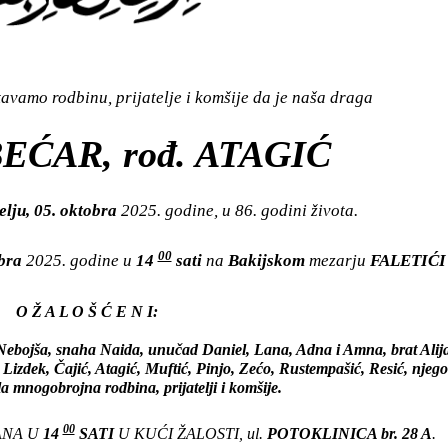
vamo rodbinu, prijatelje i komšije da je naša draga
EĆAR, rođ. ATAGIĆ
elju, 05. oktobra
2025. godine, u 86. godini života.
00
obra
2025. godine u
14
sati
na
Bakijskom
mezarju
FALETIĆI 
O Ž A L O Š Ć E N I:
 Nebojša, snaha Naida, unučad Daniel, Lana, Adna i Amna, brat Alija 
Lizdek, Čajić, Atagić, Muftić, Pinjo, Zećo, Rustempašić, Resić, njego
la mnogobrojna rodbina, prijatelji i komšije.
00
ANA U
14
SATI
U KUĆI ŽALOSTI, ul.
POTOKLINICA br. 28 A
.