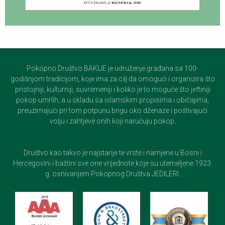
Pokopno Društvo BAKIJE je udruženje građana sa 100-
godišnjom tradicijom, koje ima za cilj da omogući i organizira što
pristojniji, kulturniji, suvremeniji i koliko je to moguće što jeftiniji
pokop umrlih, a u skladu sa islamskim propisima i običajima,
preuzimajući pri tom potpunu brigu oko dženaze i poštivajući
volju i zahtjeve onih koji naručuju pokop.
Društvo kao takvo je najstarije te vrste i namjene u Bosni i
Hercegovini i baštini sve one vrijednote koje su utemeljene 1923.
g. osnivanjem Pokopnog Društva JEDILERI.