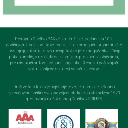
Pokopno Društvo BAKIJE je udruženje građana sa 100-
godišnjom tradicijom, koje ima za cilj da omogući i organizira što
pristojniji, kulturniji, suvremeniji i koliko je to moguće što jeftiniji
pokop umrlih, a u skladu sa islamskim propisima i običajima,
preuzimajući pri tom potpunu brigu oko dženaze i poštivajući
volju i zahtjeve onih koji naručuju pokop.
Društvo kao takvo je najstarije te vrste i namjene u Bosni i
Hercegovini i baštini sve one vrijednote koje su utemeljene 1923.
g. osnivanjem Pokopnog Društva JEDILERI.