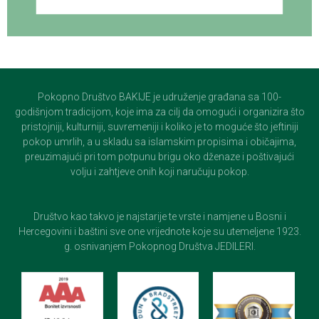
Pokopno Društvo BAKIJE je udruženje građana sa 100-
godišnjom tradicijom, koje ima za cilj da omogući i organizira što
pristojniji, kulturniji, suvremeniji i koliko je to moguće što jeftiniji
pokop umrlih, a u skladu sa islamskim propisima i običajima,
preuzimajući pri tom potpunu brigu oko dženaze i poštivajući
volju i zahtjeve onih koji naručuju pokop.
Društvo kao takvo je najstarije te vrste i namjene u Bosni i
Hercegovini i baštini sve one vrijednote koje su utemeljene 1923.
g. osnivanjem Pokopnog Društva JEDILERI.