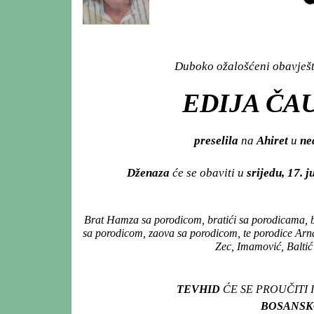
Duboko ožalošćeni obavješta
EDIJA ČAU
preselila
na
Ahiret
u
ned
Dženaza
će se obaviti u
srijedu, 17. 
Brat Hamza sa porodicom, bratići sa porodicama, br
sa porodicom, zaova sa porodicom, te porodice Arnau
Zec, Imamović, Baltić 
TEVHID
ĆE SE PROUČITI
BOSANSKO