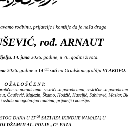
vamo rodbinu, prijatelje i komšije da je naša draga
ŠEVIĆ, rođ. ARNAUT
jelju, 14. juna
2026. godine, u 76. godini života.
00
juna
2026. godine u
14
sati
na Gradskom groblju
VLAKOVO
.
O Ž A L O Š Ć E N I:
atične sa porodicama, sestrići sa porodicama, sestrične sa porodicam
t, Čaušević, Mujezin, Škamo, Hodžić, Haseljić, Sabirović, Maslar, Bič
i ostala mnogobrojna rodbina, prijatelji i komšije.
00
 ISTOG DANA U
17
SATI
(IZA IKINDIJE NAMAZA) U
J DŽAMIJI AL. POLJE „C“ FAZA