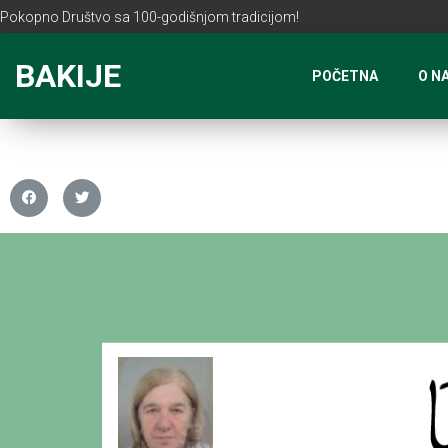
Pokopno Društvo sa 100-godišnjom tradicijom!
BAKIJE
POČETNA
O N