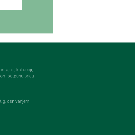
jniji, kulturniji,
i tom potpunu brigu
23. g. osnivanjem