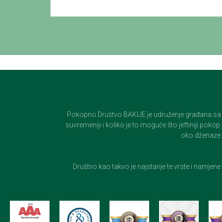
Pokopno Društvo BAKIJE je udruženje građana sa 100-
suvremeniji i koliko je to moguće što jeftiniji pok
oko dženaze i
Društvo kao takvo je najstarije te vrste i namjen