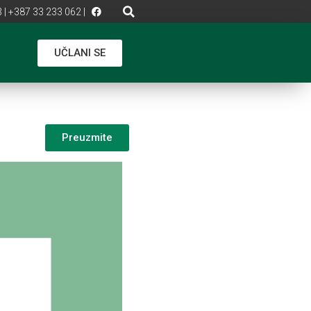
 | +387 33 233 062 |
UČLANI SE
Preuzmite