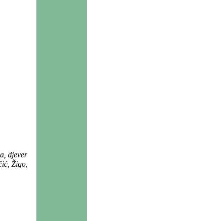
a, djever
ić, Žigo,