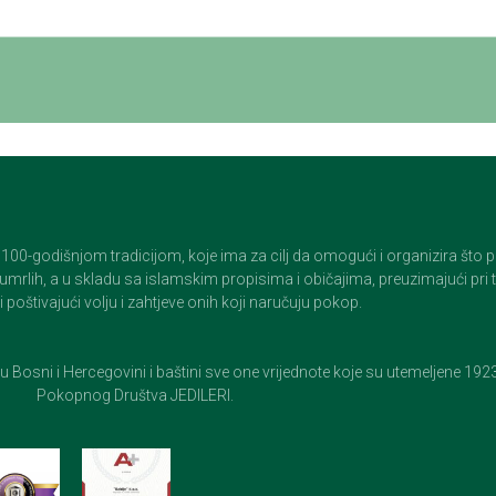
godišnjom tradicijom, koje ima za cilj da omogući i organizira što pristo
op umrlih, a u skladu sa islamskim propisima i običajima, preuzimajući pr
 poštivajući volju i zahtjeve onih koji naručuju pokop.
e u Bosni i Hercegovini i baštini sve one vrijednote koje su utemeljene 19
Pokopnog Društva JEDILERI.