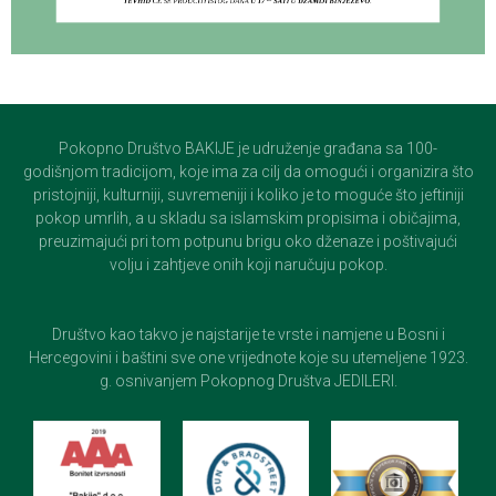
Pokopno Društvo BAKIJE je udruženje građana sa 100-
godišnjom tradicijom, koje ima za cilj da omogući i organizira što
pristojniji, kulturniji, suvremeniji i koliko je to moguće što jeftiniji
pokop umrlih, a u skladu sa islamskim propisima i običajima,
preuzimajući pri tom potpunu brigu oko dženaze i poštivajući
volju i zahtjeve onih koji naručuju pokop.
Društvo kao takvo je najstarije te vrste i namjene u Bosni i
Hercegovini i baštini sve one vrijednote koje su utemeljene 1923.
g. osnivanjem Pokopnog Društva JEDILERI.