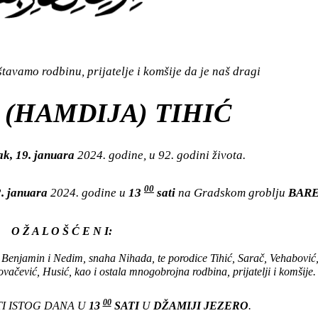
avamo rodbinu, prijatelje i komšije da je naš dragi
 (HAMDIJA) TIHIĆ
ak, 19. januara
2024. godine, u 92. godini života.
00
2. januara
2024. godine u
13
sati
na Gradskom groblju
BAR
O Ž A L O Š Ć E N I:
 Benjamin i Nedim, snaha Nihada, te porodice Tihić, Sarač, Vehabović,
vačević, Husić, kao i ostala mnogobrojna rodbina, prijatelji i komšije.
00
I ISTOG DANA U
13
SATI
U
DŽAMIJI JEZERO
.