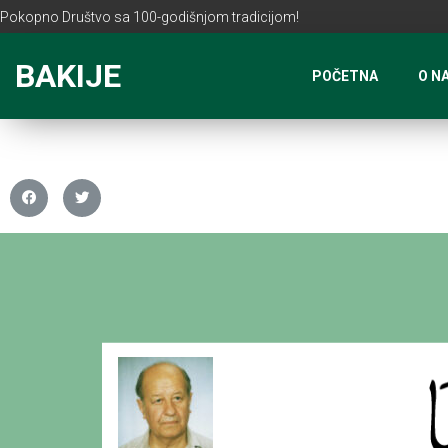
Pokopno Društvo sa 100-godišnjom tradicijom!
BAKIJE
POČETNA
O N