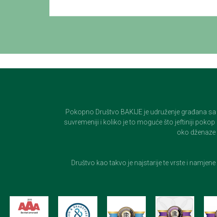
Pokopno Društvo BAKIJE je udruženje građana sa 100-
suvremeniji i koliko je to moguće što jeftiniji pok
oko dženaze i
Društvo kao takvo je najstarije te vrste i namjen