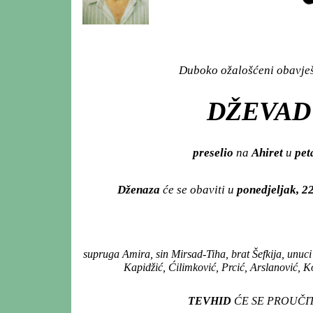
Duboko ožalošćeni obavješt
DŽEVAD
preselio
na
Ahiret
u
pet
Dženaza
će se obaviti u
ponedjeljak, 2
supruga Amira, sin Mirsad-Tiha, brat Šefkija, unuci
Kapidžić, Ćilimković, Prcić, Arslanović, Ko
TEVHID
ĆE SE PROUČIT