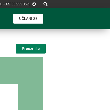
 | +387 33 233 062 |
UČLANI SE
Preuzmite