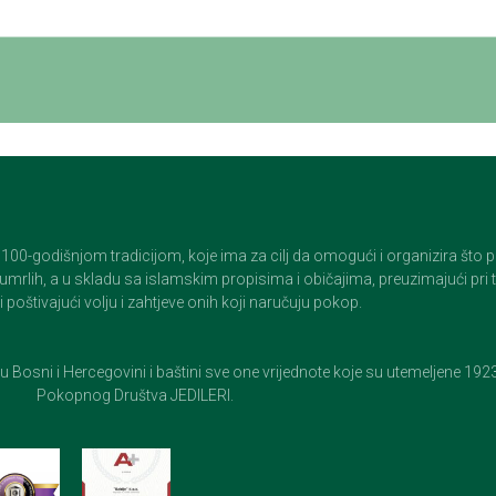
godišnjom tradicijom, koje ima za cilj da omogući i organizira što pristo
op umrlih, a u skladu sa islamskim propisima i običajima, preuzimajući pr
 poštivajući volju i zahtjeve onih koji naručuju pokop.
e u Bosni i Hercegovini i baštini sve one vrijednote koje su utemeljene 19
Pokopnog Društva JEDILERI.