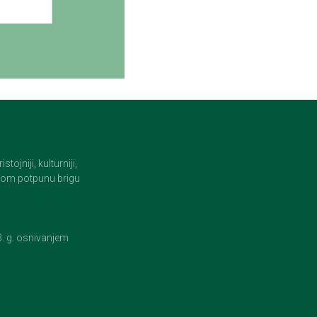
jniji, kulturniji,
i tom potpunu brigu
23. g. osnivanjem