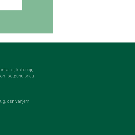
jniji, kulturniji,
i tom potpunu brigu
23. g. osnivanjem