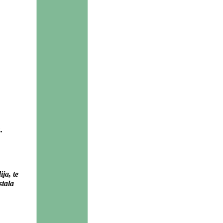
.
ja, te
stala