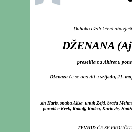
Duboko ožalošćeni obavješta
DŽENANA (Ajd
preselila
na
Ahiret
u
poned
Dženaza
će se obaviti u
srijedu, 21. m
sin Haris, snaha Alisa, unuk Zejd, braća Mehm
porodice Krek, Rokolj, Katica, Kurtović, Hadži
TEVHID
ĆE SE PROUČIT