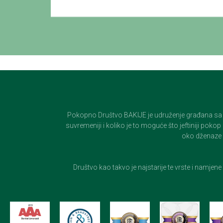
Pokopno Društvo BAKIJE je udruženje građana sa 100-
suvremeniji i koliko je to moguće što jeftiniji pok
oko dženaze i
Društvo kao takvo je najstarije te vrste i namjen