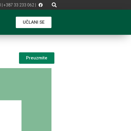
 | +387 33 233 062 |
UČLANI SE
Preuzmite