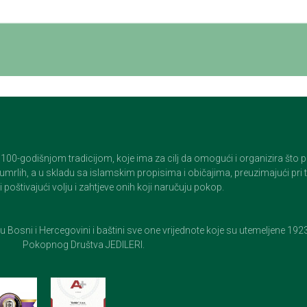
godišnjom tradicijom, koje ima za cilj da omogući i organizira što pristo
op umrlih, a u skladu sa islamskim propisima i običajima, preuzimajući pr
 poštivajući volju i zahtjeve onih koji naručuju pokop.
e u Bosni i Hercegovini i baštini sve one vrijednote koje su utemeljene 19
Pokopnog Društva JEDILERI.