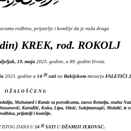
vamo rodbinu, prijatelje i komšije da je naša draga
in) KREK, rođ. ROKOLJ
jeljak, 19. maja
2025. godine, u 89. godini života.
30
aja
2025. godine u
14
sati
na
Bakijskom
mezarju
FALETIĆI 2
O Ž A L O Š Ć E N I:
edalija, Muhamed i Ramiz sa porodicama, zaova Remzija, snaha Nađi
hasanović, Karadžić, Kuka, Lipa, Slinić, Sulejmanagić, Mulalić, te o
rodbina, prijatelji i komšije.
30
I ISTOG DANA U
14
SATI
U
DŽAMIJI JEKOVAC.