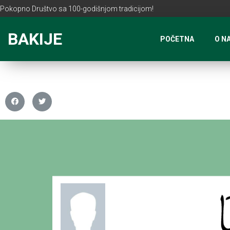
Pokopno Društvo sa 100-godišnjom tradicijom!
BAKIJE
POČETNA
O N