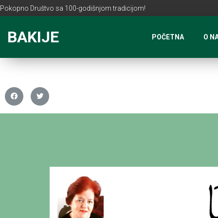
Pokopno Društvo sa 100-godišnjom tradicijom!
BAKIJE
POČETNA
O N