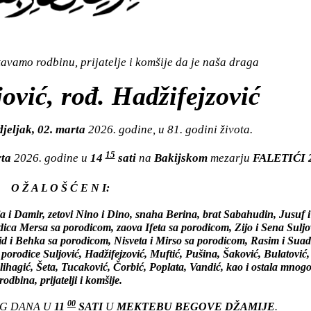
vamo rodbinu, prijatelje i komšije da je naša draga
ović, rođ. Hadžifejzović
jeljak, 02. marta
2026. godine, u 81. godini života.
15
rta
2026. godine u
14
sati
na
Bakijskom
mezarju
FALETIĆI 
O Ž A L O Š Ć E N I:
a i Damir, zetovi Nino i Dino, snaha Berina, brat Sabahudin, Jusuf i
dica Mersa sa porodicom, zaova Ifeta sa porodicom, Zijo i Sena Suljo
d i Behka sa porodicom, Nisveta i Mirso sa porodicom, Rasim i Suad
 porodice Suljović, Hadžifejzović, Muftić, Pušina, Šaković, Bulatović
lihagić, Šeta, Tucaković, Čorbić, Poplata, Vandić, kao i ostala mnog
rodbina, prijatelji i komšije.
00
OG DANA U
11
SATI
U
MEKTEBU BEGOVE DŽAMIJE
.