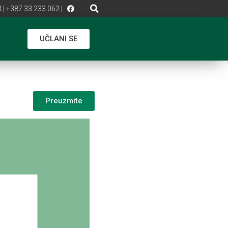
 | +387 33 233 062 |
UČLANI SE
Preuzmite