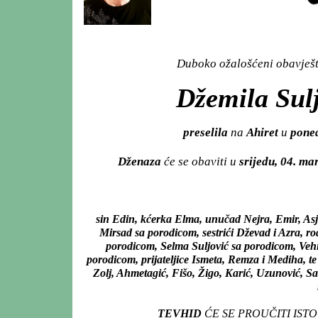
Duboko ožalošćeni obavješta
Džemila Sulj
preselila
na
Ahiret
u
poned
Dženaza
će se obaviti u
srijedu, 04. ma
sin Edin, kćerka Elma, unučad Nejra, Emir, Asj
Mirsad sa porodicom, sestrići Dževad i Azra, ro
porodicom, Selma Suljović sa porodicom, Vehi
porodicom, prijateljice Ismeta, Remza i Mediha, te
Zolj, Ahmetagić, Fišo, Žigo, Karić, Uzunović, Sa
TEVHID
ĆE SE PROUČITI IST