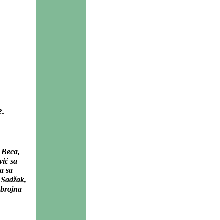
2.
 Beca,
vić sa
a sa
, Sadžak,
obrojna