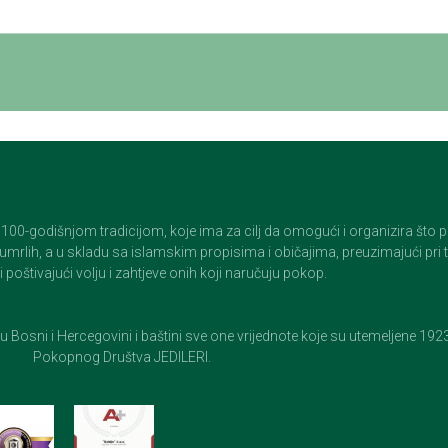
godišnjom tradicijom, koje ima za cilj da omogući i organizira što pristo
op umrlih, a u skladu sa islamskim propisima i običajima, preuzimajući pr
 poštivajući volju i zahtjeve onih koji naručuju pokop.
e u Bosni i Hercegovini i baštini sve one vrijednote koje su utemeljene 19
Pokopnog Društva JEDILERI.