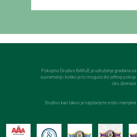
Pokopno Društvo BAKIJE je udruženje građana sa 100-
suvremeniji i koliko je to moguće što jeftiniji pok
oko dženaze i
Društvo kao takvo je najstarije te vrste i namjen