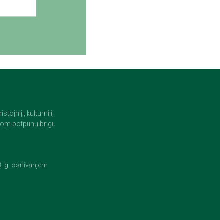
jniji, kulturniji,
i tom potpunu brigu
23. g. osnivanjem