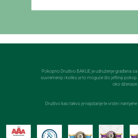
Pokopno Društvo BAKIJE je udruženje građana sa 100-
suvremeniji i koliko je to moguće što jeftiniji pok
oko dženaze i
Društvo kao takvo je najstarije te vrste i namjen