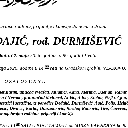
vamo rodbinu, prijatelje i komšije da je naša draga
AJIĆ, rođ. DURMIŠEVIĆ
botu, 02. maja
2026. godine, u 89. godini života.
00
maja
2026. godine u
14
sati
na Gradskom groblju
VLAKOVO
.
O Ž A L O Š Ć E N I:
 zet Rasim, unučad Nedžad, Muamer, Alma, Merima, Dženan, Ramiz 
Alen i Nermin, praunučad Mehmed, Anida, Adna, Emina, Nejla, Ajna,
trići i sestrične, te porodice Dedajić, Durmišević, Agić, Poljo, Heljić
čić, Divović, Kartal, Dauzaimović, Baždar, Ramović, Tiro, Čurevac
mnogobrojna rodbina, prijatelji i komšije.
00
ANA U
14
SATI
U KUĆI ŽALOSTI, ul.
MIRZE BAKARANA br. 9
.