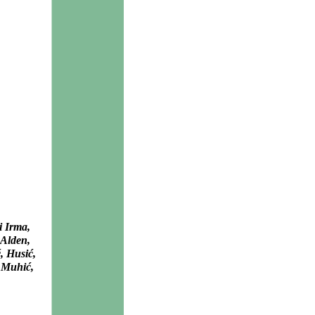
i Irma,
 Alden,
, Husić,
, Muhić,