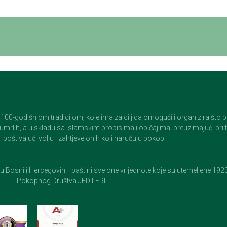
godišnjom tradicijom, koje ima za cilj da omogući i organizira što pristo
op umrlih, a u skladu sa islamskim propisima i običajima, preuzimajući pr
 poštivajući volju i zahtjeve onih koji naručuju pokop.
e u Bosni i Hercegovini i baštini sve one vrijednote koje su utemeljene 19
Pokopnog Društva JEDILERI.