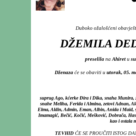
Duboko ožalošćeni obavješta
DŽEMILA DED
preselila
na
Ahiret
u
su
Dženaza
će se obaviti u
utorak, 05. 
suprug Ago, kćerke Đira i Dika, snaha Munira,
snahe Meliha, Ferida i Almina, zetovi Adnan, 
Elma, Aldin, Admin, Eman, Albin, Anida i Maid, ses
Imamagić, Bečić, Kočić, Mešković, Dobrača, Hase
kao i ostala 
TEVHID
ĆE SE PROUČITI ISTOG D