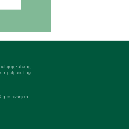
jniji, kulturniji,
i tom potpunu brigu
23. g. osnivanjem