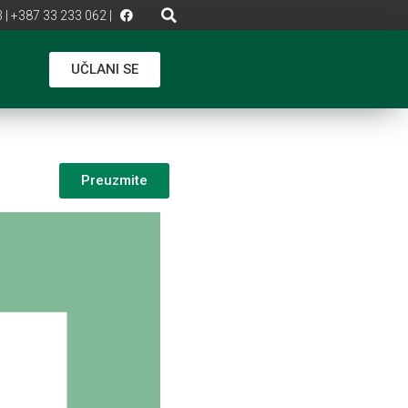
 | +387 33 233 062 |
UČLANI SE
Preuzmite