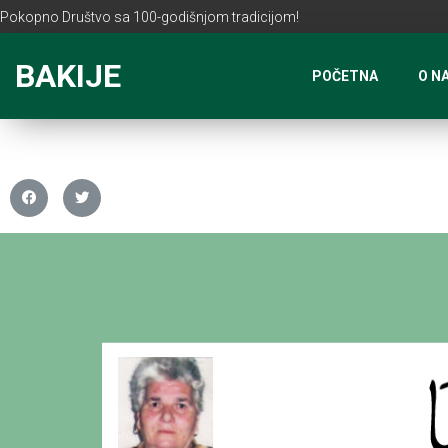
Pokopno Društvo sa 100-godišnjom tradicijom!
BAKIJE
POČETNA
O N