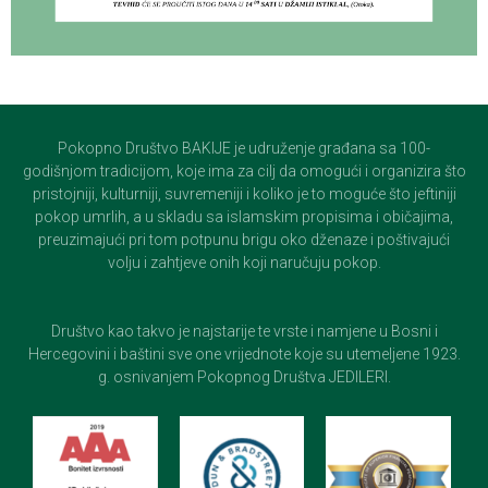
Pokopno Društvo BAKIJE je udruženje građana sa 100-
godišnjom tradicijom, koje ima za cilj da omogući i organizira što
pristojniji, kulturniji, suvremeniji i koliko je to moguće što jeftiniji
pokop umrlih, a u skladu sa islamskim propisima i običajima,
preuzimajući pri tom potpunu brigu oko dženaze i poštivajući
volju i zahtjeve onih koji naručuju pokop.
Društvo kao takvo je najstarije te vrste i namjene u Bosni i
Hercegovini i baštini sve one vrijednote koje su utemeljene 1923.
g. osnivanjem Pokopnog Društva JEDILERI.