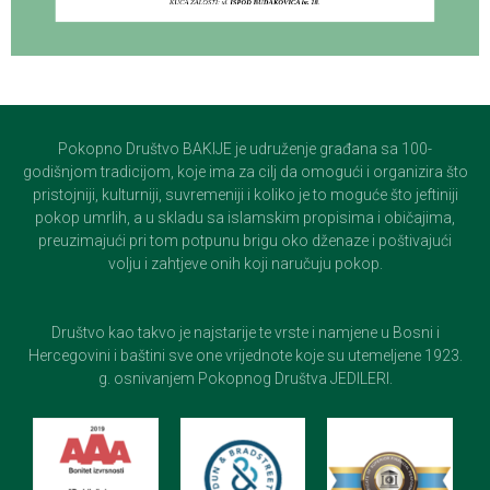
Pokopno Društvo BAKIJE je udruženje građana sa 100-
godišnjom tradicijom, koje ima za cilj da omogući i organizira što
pristojniji, kulturniji, suvremeniji i koliko je to moguće što jeftiniji
pokop umrlih, a u skladu sa islamskim propisima i običajima,
preuzimajući pri tom potpunu brigu oko dženaze i poštivajući
volju i zahtjeve onih koji naručuju pokop.
Društvo kao takvo je najstarije te vrste i namjene u Bosni i
Hercegovini i baštini sve one vrijednote koje su utemeljene 1923.
g. osnivanjem Pokopnog Društva JEDILERI.