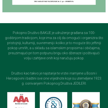
Pokopno Društvo BAKIJE je udruženje građana sa 100-
godišnjom tradicijom, koje ima za cilj da omogući i organizira što
pristojniji, kulturniji, suvremeniji i koliko je to moguće što jeftiniji
pokop umrlih, a u skladu sa islamskim propisima i običajima,
preuzimajući pri tom potpunu brigu oko dženaze i poštivajući
volju i zahtjeve onih koji naručuju pokop.
Društvo kao takvo je najstarije te vrste i namjene u Bosni i
Hercegovini i baštini sve one vrijednote koje su utemeljene 1923.
g. osnivanjem Pokopnog Društva JEDILERI.