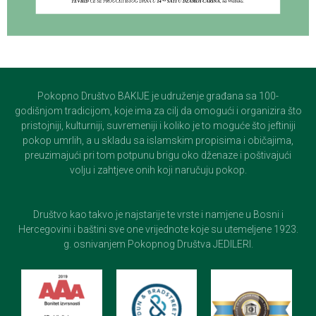
Pokopno Društvo BAKIJE je udruženje građana sa 100-
godišnjom tradicijom, koje ima za cilj da omogući i organizira što
pristojniji, kulturniji, suvremeniji i koliko je to moguće što jeftiniji
pokop umrlih, a u skladu sa islamskim propisima i običajima,
preuzimajući pri tom potpunu brigu oko dženaze i poštivajući
volju i zahtjeve onih koji naručuju pokop.
Društvo kao takvo je najstarije te vrste i namjene u Bosni i
Hercegovini i baštini sve one vrijednote koje su utemeljene 1923.
g. osnivanjem Pokopnog Društva JEDILERI.