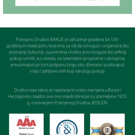
Pokopno Društvo BAKIJE je udruženje građana sa 100-
godišnjom tradicijom, koje ima za cilj da omogući i organizira što
pristojniji, kulturniji, suvremeniji i koliko je to moguće što jeftiniji
pokop umrlih, a u skladu sa islamskim propisima i običajima,
preuzimajući pri tom potpunu brigu oko dženaze i poštivajući
volju i zahtjeve onih koji naručuju pokop.
Društvo kao takvo je najstarije te vrste i namjene u Bosni i
Hercegovini i baštini sve one vrijednote koje su utemeljene 1923.
g. osnivanjem Pokopnog Društva JEDILERI.