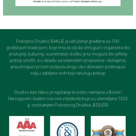
Pokopno Društvo BAKIJE je udruženje građana sa 100-
godišnjom tradicijom, koje ima za cilj da omogući i organizira što
pristojniji, kulturniji, suvremeniji i koliko je to moguće što jeftiniji
pokop umrlih, a u skladu sa islamskim propisima i običajima,
preuzimajući pri tom potpunu brigu oko dženaze i poštivajući
volju i zahtjeve onih koji naručuju pokop.
Društvo kao takvo je najstarije te vrste i namjene u Bosni i
Hercegovini i baštini sve one vrijednote koje su utemeljene 1923.
g. osnivanjem Pokopnog Društva JEDILERI.