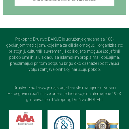
Pokopno Društvo BAKIJE je udruženje građana sa 100-
godišnjom tradicijom, koje ima za cilj da omogući i organizira što
pristojniji, kulturniji, suvremeniji i koliko je to moguće što jeftiniji
pokop umrlih, a u skladu sa islamskim propisima i običajima,
preuzimajući pri tom potpunu brigu oko dženaze i poštivajući
volju i zahtjeve onih koji naručuju pokop.
Društvo kao takvo je najstarije te vrste i namjene u Bosni i
Hercegovini i baštini sve one vrijednote koje su utemeljene 1923.
g. osnivanjem Pokopnog Društva JEDILERI.