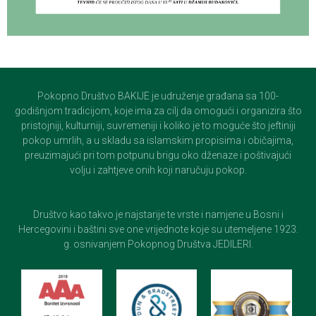
Pokopno Društvo BAKIJE je udruženje građana sa 100-
godišnjom tradicijom, koje ima za cilj da omogući i organizira što
pristojniji, kulturniji, suvremeniji i koliko je to moguće što jeftiniji
pokop umrlih, a u skladu sa islamskim propisima i običajima,
preuzimajući pri tom potpunu brigu oko dženaze i poštivajući
volju i zahtjeve onih koji naručuju pokop.
Društvo kao takvo je najstarije te vrste i namjene u Bosni i
Hercegovini i baštini sve one vrijednote koje su utemeljene 1923.
g. osnivanjem Pokopnog Društva JEDILERI.