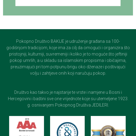
Pokopno Društvo BAKIJE je udruženje građana sa 100-
godišnjom tradicijom, koje ima za cilj da omogući i organizira što
pristojniji, kulturniji, suvremeniji i koliko je to moguće što jeftiniji
pokop umrlih, a u skladu sa islamskim propisima i običajima,
preuzimajući pri tom potpunu brigu oko dženaze i poštivajući
volju i zahtjeve onih koji naručuju pokop.
Društvo kao takvo je najstarije te vrste i namjene u Bosni i
Hercegovini i baštini sve one vrijednote koje su utemeljene 1923.
g. osnivanjem Pokopnog Društva JEDILERI.