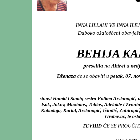
INNA LILLAHI VE INNA ILEJH
Duboko ožalošćeni obavješta
BEHIJA KA
preselila
na
Ahiret
u
nedj
Dženaza
će se obaviti u
petak, 07. n
sinovi Hamid i Samir, sestra Fatima Arslanagić
Isak, Jakov, Maximus, Tobias, Adelaide i Zvonim
Kabadaja, Kartal, Arslanagić, Ičindić, Zahiragić
Grabovac, te osta
TEVHID
ĆE SE PROUČIT