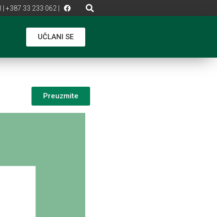
 | +387 33 233 062 |
UČLANI SE
Preuzmite