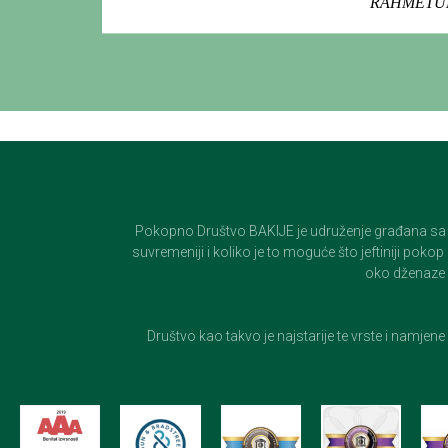
RAHMETUL
Pokopno Društvo BAKIJE je udruženje građana sa 100-
suvremeniji i koliko je to moguće što jeftiniji pok
oko dženaze i
Društvo kao takvo je najstarije te vrste i namjen