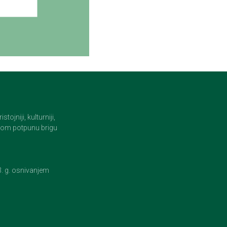
jniji, kulturniji,
i tom potpunu brigu
23. g. osnivanjem