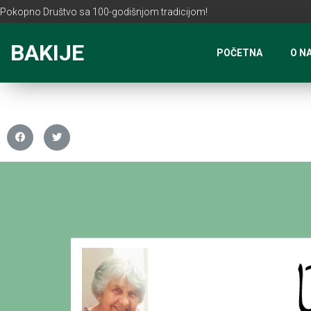
Pokopno Društvo sa 100-godišnjom tradicijom!
BAKIJE
POČETNA
O N