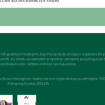
LAHI ALEJHA RAHMETEN VASIAH
godišnjom tradicijom, koje ima za cilj da omogući i organizira što pristo
op umrlih, a u skladu sa islamskim propisima i običajima, preuzimajući pr
 poštivajući volju i zahtjeve onih koji naručuju pokop.
e u Bosni i Hercegovini i baštini sve one vrijednote koje su utemeljene 19
Pokopnog Društva JEDILERI.