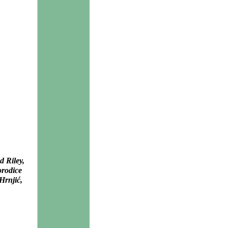
 Riley,
orodice
Hrnjić,