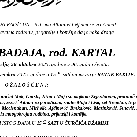
I RADŽI'UN – Svi smo Allahovi i Njemu se vraćamo!
vamo rodbinu, prijatelje i komšije da je naša draga
BADAJA, rođ. KARTAL
elju, 26. oktobra
2025. godine u 90. godini života.
30
ovembra
2025. godine u
15
sati
na mezarju
RAVNE BAKIJE.
O Ž A L O Š Ć E N I:
, unučad Mak, Gorski, Nizar i Maja sa majkom Zvjezdanom, praunučad
ir, sestrić Adnan sa porodicom, snahe Maja i Lisa, zet Brendan, te p
, Mcclenahan, Michelle, Ajdinović, Brekalović, Marinković, Sutović, 
la mnogobrojna rodbina, prijatelji i komšije.
30
I ISTOG DANA U
15
SATI
U
ČURČIĆA DŽAMIJI
.