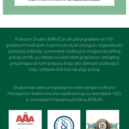
Pokopno Društvo BAKIJE je udruženje građana sa 100-
godišnjom tradicijom, koje ima za cilj da omogući i organizira što
pristojniji, kulturniji, suvremeniji i koliko je to moguće što jeftiniji
pokop umrlih, a u skladu sa islamskim propisima i običajima,
preuzimajući pri tom potpunu brigu oko dženaze i poštivajući
volju i zahtjeve onih koji naručuju pokop.
Društvo kao takvo je najstarije te vrste i namjene u Bosni i
Hercegovini i baštini sve one vrijednote koje su utemeljene 1923.
g. osnivanjem Pokopnog Društva JEDILERI.