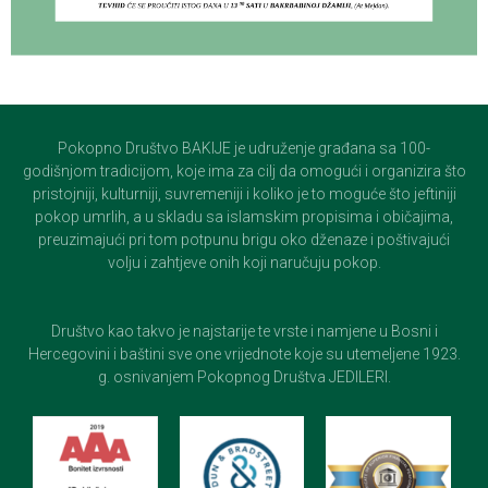
Pokopno Društvo BAKIJE je udruženje građana sa 100-
godišnjom tradicijom, koje ima za cilj da omogući i organizira što
pristojniji, kulturniji, suvremeniji i koliko je to moguće što jeftiniji
pokop umrlih, a u skladu sa islamskim propisima i običajima,
preuzimajući pri tom potpunu brigu oko dženaze i poštivajući
volju i zahtjeve onih koji naručuju pokop.
Društvo kao takvo je najstarije te vrste i namjene u Bosni i
Hercegovini i baštini sve one vrijednote koje su utemeljene 1923.
g. osnivanjem Pokopnog Društva JEDILERI.