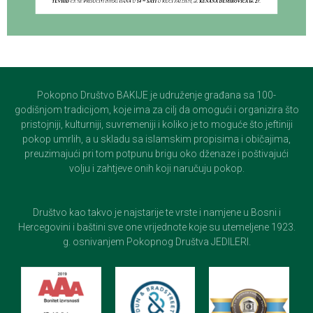
Pokopno Društvo BAKIJE je udruženje građana sa 100-
godišnjom tradicijom, koje ima za cilj da omogući i organizira što
pristojniji, kulturniji, suvremeniji i koliko je to moguće što jeftiniji
pokop umrlih, a u skladu sa islamskim propisima i običajima,
preuzimajući pri tom potpunu brigu oko dženaze i poštivajući
volju i zahtjeve onih koji naručuju pokop.
Društvo kao takvo je najstarije te vrste i namjene u Bosni i
Hercegovini i baštini sve one vrijednote koje su utemeljene 1923.
g. osnivanjem Pokopnog Društva JEDILERI.