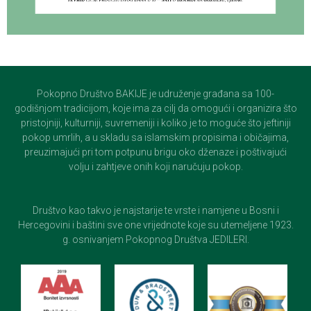
Pokopno Društvo BAKIJE je udruženje građana sa 100-
godišnjom tradicijom, koje ima za cilj da omogući i organizira što
pristojniji, kulturniji, suvremeniji i koliko je to moguće što jeftiniji
pokop umrlih, a u skladu sa islamskim propisima i običajima,
preuzimajući pri tom potpunu brigu oko dženaze i poštivajući
volju i zahtjeve onih koji naručuju pokop.
Društvo kao takvo je najstarije te vrste i namjene u Bosni i
Hercegovini i baštini sve one vrijednote koje su utemeljene 1923.
g. osnivanjem Pokopnog Društva JEDILERI.