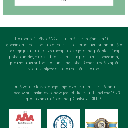
Pokopno Društvo BAKIJE je udruženje građana sa 100-
godišnjom tradicijom, koje ima za cilj da omogući i organizira što
pristojniji, kulturniji, suvremeniji i koliko je to moguće što jeftiniji
pokop umrlih, a u skladu sa islamskim propisima i običajima,
preuzimajući pri tom potpunu brigu oko dženaze i poštivajući
volju i zahtjeve onih koji naručuju pokop.
Društvo kao takvo je najstarije te vrste i namjene u Bosni i
Hercegovini i baštini sve one vrijednote koje su utemeljene 1923.
g. osnivanjem Pokopnog Društva JEDILERI.