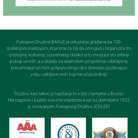
Pokopno Društvo BAKIJE je udruženje građana sa 100-
godišnjom tradicijom, koje ima za cilj da omogući i organizira što
pristojniji, kulturniji, suvremeniji i koliko je to moguće što jeftiniji
pokop umrlih, a u skladu sa islamskim propisima i običajima,
preuzimajući pri tom potpunu brigu oko dženaze i poštivajući
volju i zahtjeve onih koji naručuju pokop.
Društvo kao takvo je najstarije te vrste i namjene u Bosni i
Hercegovini i baštini sve one vrijednote koje su utemeljene 1923.
g. osnivanjem Pokopnog Društva JEDILERI.