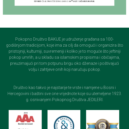
Pokopno Društvo BAKIJE je udruženje građana sa 100-
godišnjom tradicijom, koje ima za cilj da omogući i organizira što
pristojniji, kulturniji, suvremeniji i koliko je to moguće što jeftiniji
pokop umrlih, a u skladu sa islamskim propisima i običajima,
preuzimajući pri tom potpunu brigu oko dženaze i poštivajući
volju i zahtjeve onih koji naručuju pokop.
Društvo kao takvo je najstarije te vrste i namjene u Bosni i
Hercegovini i baštini sve one vrijednote koje su utemeljene 1923.
g. osnivanjem Pokopnog Društva JEDILERI.