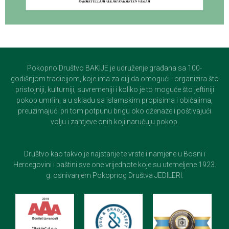
Pokopno Društvo BAKIJE je udruženje građana sa 100-
godišnjom tradicijom, koje ima za cilj da omogući i organizira što
pristojniji, kulturniji, suvremeniji i koliko je to moguće što jeftiniji
pokop umrlih, a u skladu sa islamskim propisima i običajima,
preuzimajući pri tom potpunu brigu oko dženaze i poštivajući
volju i zahtjeve onih koji naručuju pokop.
Društvo kao takvo je najstarije te vrste i namjene u Bosni i
Hercegovini i baštini sve one vrijednote koje su utemeljene 1923.
g. osnivanjem Pokopnog Društva JEDILERI.