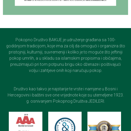
Pokopno Društvo BAKIJE je udruženje građana sa 100-
godišnjom tradicijom, koje ima za cilj da omogući i organizira što
pristojniji, kulturniji, suvremeniji i koliko je to moguće što jeftiniji
pokop umrlih, a u skladu sa islamskim propisima i običajima,
preuzimajući pri tom potpunu brigu oko dženaze i poštivajući
volju i zahtjeve onih koji naručuju pokop.
Društvo kao takvo je najstarije te vrste i namjene u Bosni i
Hercegovini i baštini sve one vrijednote koje su utemeljene 1923.
g. osnivanjem Pokopnog Društva JEDILERI.